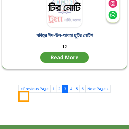
পবিত্র ঈদ-উল-আযহা ছুটির নোটিশ
12
Read More
« Previous Page
1
2
3
4
5
6
Next Page »