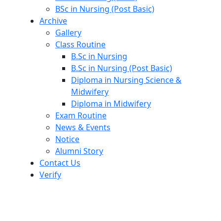
BSc in Nursing (Post Basic)
Archive
Gallery
Class Routine
B.Sc in Nursing
B.Sc in Nursing (Post Basic)
Diploma in Nursing Science &
Midwifery
Diploma in Midwifery
Exam Routine
News & Events
Notice
Alumni Story
Contact Us
Verify
পবিত্র শব-ই-বরাত ছুটির নোটিশ