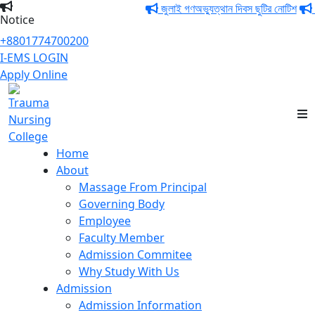
জুলাই গণঅভ্যুত্থান দিবস ছুটির নোটিশ
পবি
Notice
+8801774700200
I-EMS LOGIN
Apply Online
Trauma Nursing
College
Home
About
Massage From Principal
Governing Body
Employee
Faculty Member
Admission Commitee
Why Study With Us
Admission
Admission Information