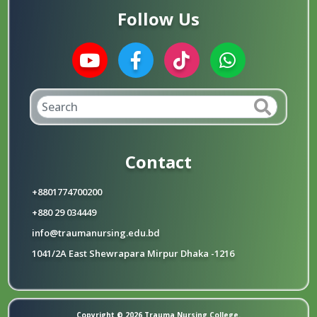
Follow Us
Contact
+8801774700200
+880 29 034449
info@traumanursing.edu.bd
1041/2A East Shewrapara Mirpur Dhaka -1216
Copyright © 2026 Trauma Nursing College.