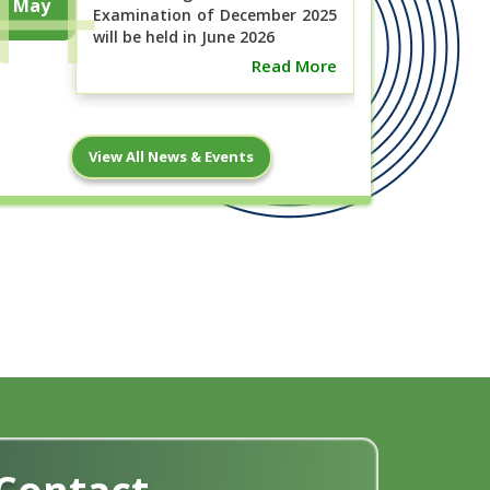
May
Examination of December 2025
will be held in June 2026
Read More
বিএসসি ইন নার্সিং ১ম বর্ষ (নতুন কারিকুলাম), ১ম,
7
View All News & Events
২য়, ৩য় ও ৪র্থ বর্ষ (পুরাতন ...
May
Read More
ছাত্র-ছাত্রী হোস্টেলে অবস্থান ও ক্লাস শুরুর
2
নোটিশ
May
Read More
18
পরীক্ষার নোটিশ, মে- ২০২৬ ইং
Apr
Read More