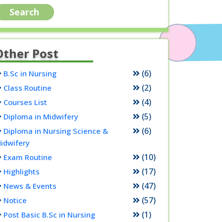
Other Post
(6)
B.Sc in Nursing
(2)
Class Routine
(4)
Courses List
(5)
Diploma in Midwifery
(6)
Diploma in Nursing Science &
idwifery
(10)
Exam Routine
(17)
Highlights
(47)
News & Events
(57)
Notice
(1)
Post Basic B.Sc in Nursing