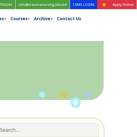
e table for the 1st year (New Curriculum), 1st, 2nd, 3rd & 4th year (Ol
700200
info@traumanursing.edu.bd
I-EMS LOGIN
Apply Online
es
Courses
Archive
Contact Us