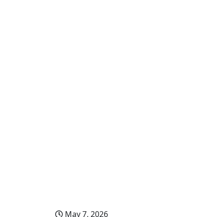
Time table for the
& 4th year (Old Cu
Examination of De
May 7, 2026