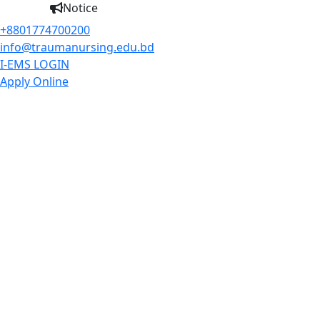
Notice
+8801774700200
info@traumanursing.edu.bd
I-EMS LOGIN
Apply Online