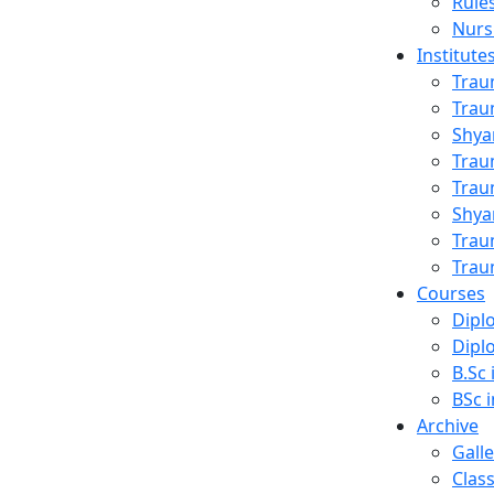
Rule
Nurs
Institute
Trau
Trau
Shya
Trau
ing
Trau
Shya
Trau
Trau
Courses
Dipl
Dipl
B.Sc 
BSc i
Archive
Galle
Clas