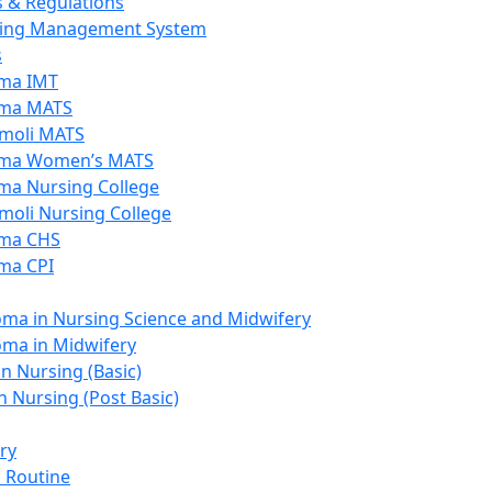
s & Regulations
ing Management System
s
ma IMT
ma MATS
moli MATS
ma Women’s MATS
ma Nursing College
moli Nursing College
ma CHS
ma CPI
oma in Nursing Science and Midwifery
oma in Midwifery
in Nursing (Basic)
n Nursing (Post Basic)
ry
s Routine