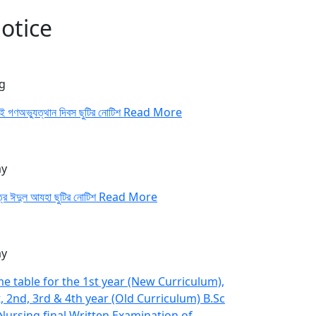
otice
g
াই গণঅভ্যুত্থান দিবস ছুটির নোটিশ
Read More
y
ত্র ঈদুল আযহা ছুটির নোটিশ
Read More
y
me table for the 1st year (New Curriculum),
t, 2nd, 3rd & 4th year (Old Curriculum) B.Sc
 Nursing final Written Examination of