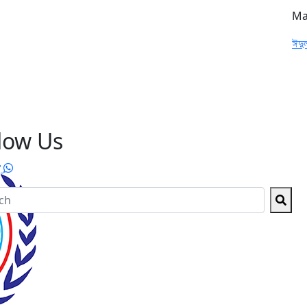
Ma
ঈদু
low Us