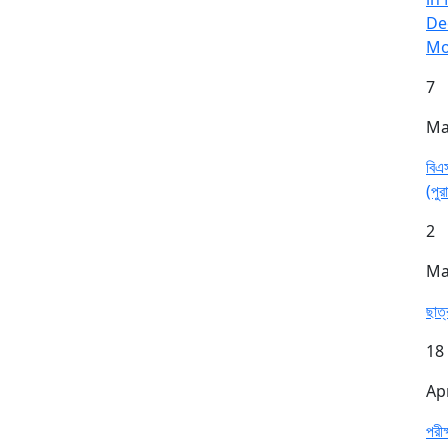
De
Mo
7
Ma
বিএস
(পুর
2
Ma
ছাত্
18
Ap
পরী