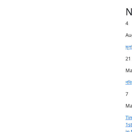
N
4
Au
জুল
21
Ma
পবি
7
Ma
Ti
1s
in