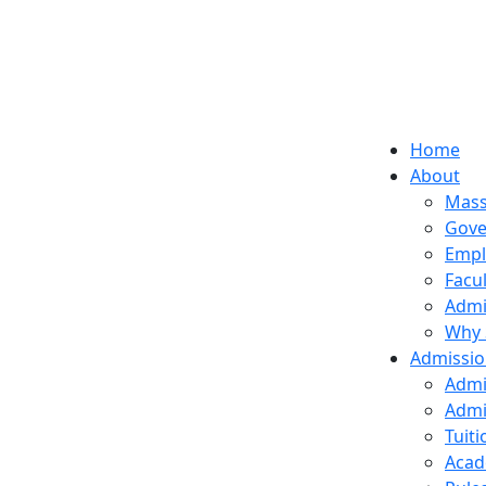
Home
About
Mass
Gove
Empl
Facu
Admi
Why 
Admissi
Admi
Admi
Tuit
Acad