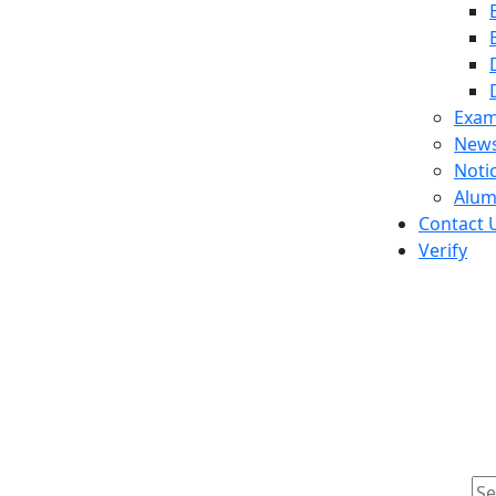
Exam
News
Noti
Alum
Contact 
Verify
 1st year (New Curriculu
rriculum) B.Sc in Nursin
cember 2025 will be hel