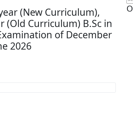
O
 year (New Curriculum),
ar (Old Curriculum) B.Sc in
 Examination of December
une 2026