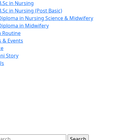
B.Sc in Nursing
B.Sc in Nursing (Post Basic)
Diploma in Nursing Science & Midwifery
Diploma in Midwifery
 Routine
 & Events
ce
ni Story
Us
m), 1st, 2nd, 3rd
g final Written
d in June 2026