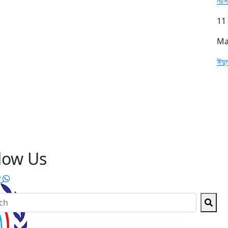
নার্স
11
Ma
ঈদু
low Us