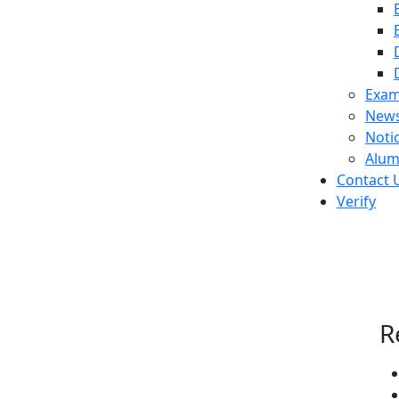
Exam
News
Noti
Alum
Contact 
Verify
R