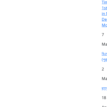
Ti
1s
in
De
Mo
7
Ma
বিএস
(পুর
2
Ma
ছাত্
18