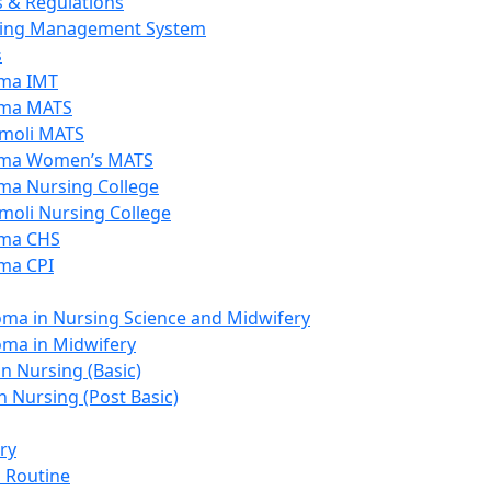
s & Regulations
ing Management System
s
ma IMT
ma MATS
moli MATS
ma Women’s MATS
ma Nursing College
moli Nursing College
ma CHS
ma CPI
oma in Nursing Science and Midwifery
oma in Midwifery
in Nursing (Basic)
n Nursing (Post Basic)
ry
s Routine