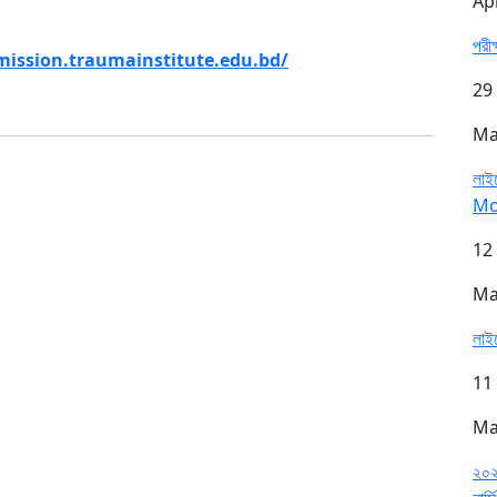
Ap
পরী
mission.traumainstitute.edu.bd/
29
Ma
লাইস
Mo
12
Ma
লাইস
11
Ma
২০২৫