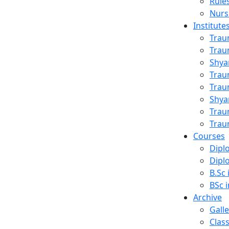
Rule
Nurs
Institute
Trau
Trau
Shya
Trau
ing
Trau
Shya
Trau
Trau
Courses
Dipl
Dipl
B.Sc 
BSc i
Archive
Galle
Clas