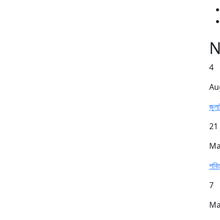
N
4
Au
জুল
21
Ma
পবি
7
Ma