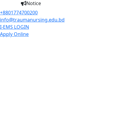
Notice
+8801774700200
info@traumanursing.edu.bd
I-EMS LOGIN
Apply Online