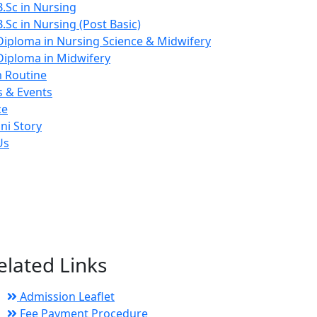
B.Sc in Nursing
B.Sc in Nursing (Post Basic)
Diploma in Nursing Science & Midwifery
Diploma in Midwifery
 Routine
 & Events
ce
ni Story
Us
elated Links
Admission Leaflet
Fee Payment Procedure