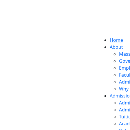
Home
About
Mass
Gove
Empl
Facu
Admi
Why 
Admissi
Admi
Admi
Tuit
Acad