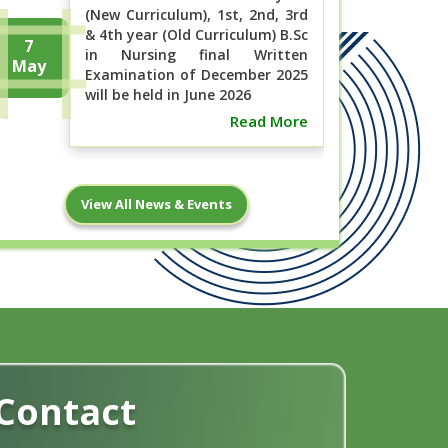
(New Curriculum), 1st, 2nd, 3rd
& 4th year (Old Curriculum) B.Sc
7
in Nursing final Written
May
Examination of December 2025
will be held in June 2026
Read More
বিএসসি ইন নার্সিং ১ম বর্ষ (নতুন কারিকুলাম), ১ম,
7
View All News & Events
২য়, ৩য় ও ৪র্থ বর্ষ (পুরাতন ...
May
Read More
ছাত্র-ছাত্রী হোস্টেলে অবস্থান ও ক্লাস শুরুর
2
নোটিশ
May
Read More
Contact
18
পরীক্ষার নোটিশ, মে- ২০২৬ ইং