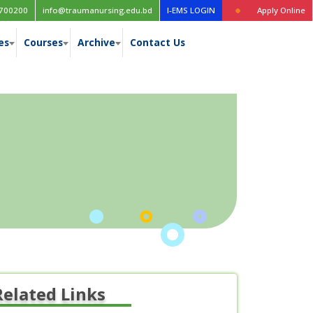
িশ
Time table for the 1st year (New Curriculum), 1st, 2nd, 3rd & 4
700200
info@traumanursing.edu.bd
I-EMS LOGIN
Apply Online
es
Courses
Archive
Contact Us
Related Links