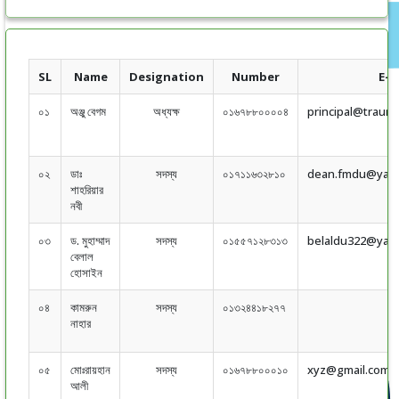
SL
Name
Designation
Number
E-m
০১
অঞ্জু বেগম
অধ্যক্ষ
০১৬৭৮৮০০০০৪
principal@traum
০২
ডাঃ
সদস্য
০১৭১১৬৩২৮১০
dean.fmdu@yah
শাহরিয়ার
নবী
০৩
ড. মুহাম্মাদ
সদস্য
০১৫৫৭১২৮৩১৩
belaldu322@yah
বেলাল
হোসাইন
০৪
কামরুন
সদস্য
০১৩২৪৪১৮২৭৭
নাহার
০৫
মোঃরায়হান
সদস্য
০১৬৭৮৮০০০১০
xyz@gmail.com
আলী