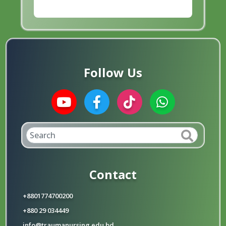
Follow Us
Contact
+8801774700200
+880 29 034449
info@traumanursing.edu.bd