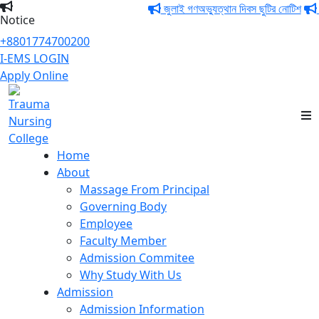
জুলাই গণঅভ্যুত্থান দিবস ছুটির নোটিশ
পবি
Notice
+8801774700200
I-EMS LOGIN
Apply Online
Trauma Nursing
College
Home
About
Massage From Principal
Governing Body
Employee
Faculty Member
Admission Commitee
Why Study With Us
Admission
Admission Information