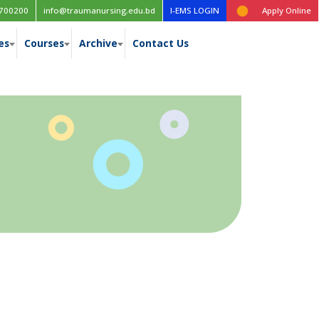
Time table for the 1st year (New Curriculum), 1st, 2nd, 3rd & 4th 
700200
info@traumanursing.edu.bd
I-EMS LOGIN
Apply Online
es
Courses
Archive
Contact Us