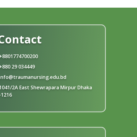
Contact
+8801774700200
+880 29 034449
info@traumanursing.edu.bd
1041/2A East Shewrapara Mirpur Dhaka
-1216