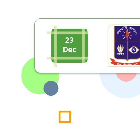
23
Dec