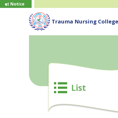
Notice
Trauma Nursing Colleg
List