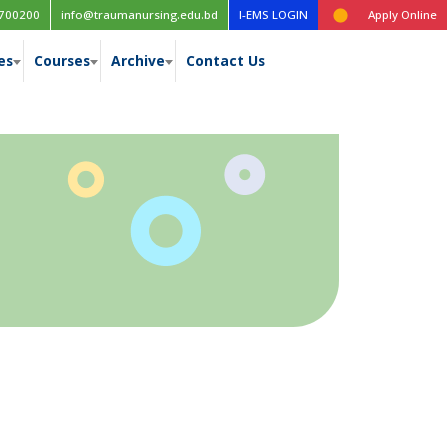
Time table for the 1st year (New Curriculum), 1st, 2nd, 3rd & 4th
700200
info@traumanursing.edu.bd
I-EMS LOGIN
Apply Online
es
Courses
Archive
Contact Us