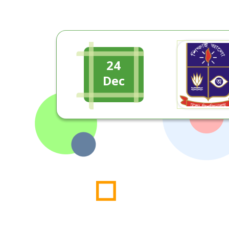
24
Dec