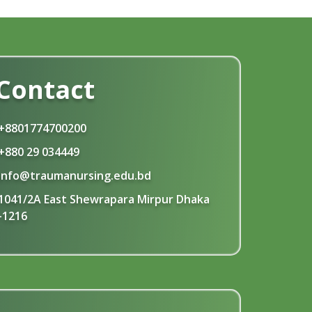
Contact
+8801774700200
+880 29 034449
info@traumanursing.edu.bd
1041/2A East Shewrapara Mirpur Dhaka
-1216