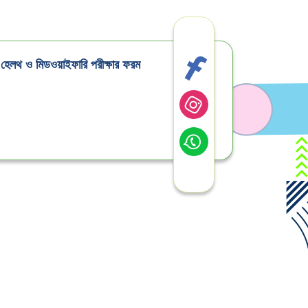
ক হেলথ ও মিডওয়াইফারি পরীক্ষার ফরম