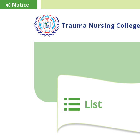
Notice
Trauma Nursing Colleg
List