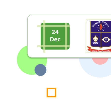
24
Dec