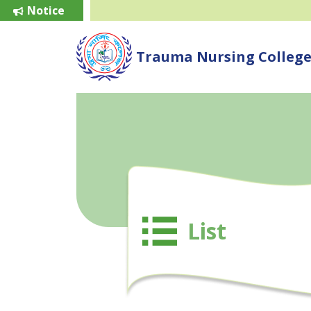
Notice
Trauma Nursing Colleg
List