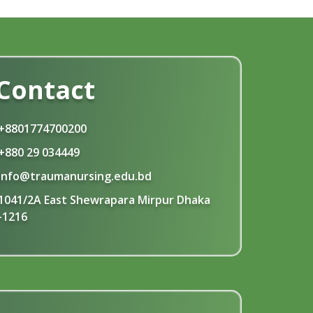
Contact
+8801774700200
+880 29 034449
info@traumanursing.edu.bd
1041/2A East Shewrapara Mirpur Dhaka
-1216