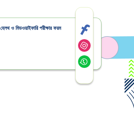
ক হেলথ ও মিডওয়াইফারি পরীক্ষার ফরম