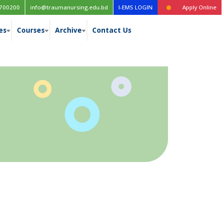
িশ
Time table for the 1st year (New Curriculum), 1st, 2nd, 3rd & 4t
700200
info@traumanursing.edu.bd
I-EMS LOGIN
Apply Online
es
Courses
Archive
Contact Us