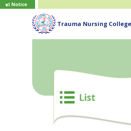
Notice
Trauma Nursing Colleg
List