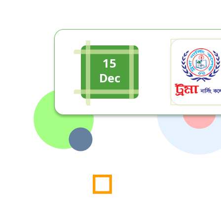
15
Dec