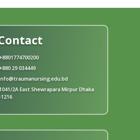
Contact
+8801774700200
+880 29 034449
info@traumanursing.edu.bd
1041/2A East Shewrapara Mirpur Dhaka
-1216