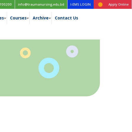
Time table for the 1st year (New Curriculum), 1st, 2nd, 3rd & 4th 
700200
info@traumanursing.edu.bd
I-EMS LOGIN
Apply Online
es
Courses
Archive
Contact Us