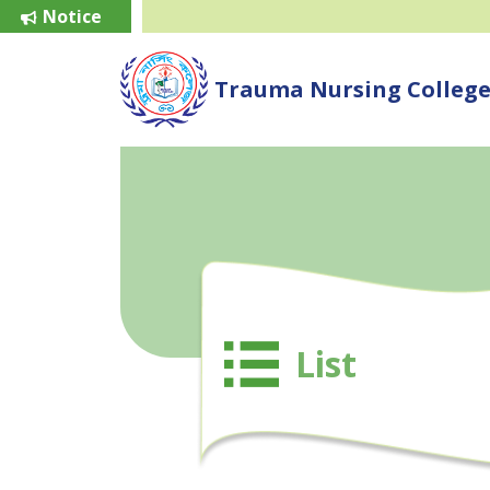
Notice
Trauma Nursing Colleg
List