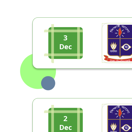
3
Dec
2
Dec