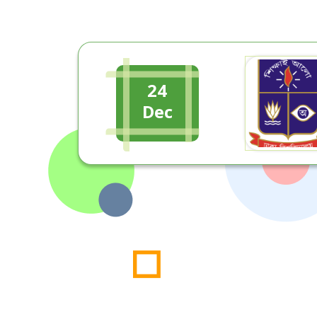
24
Dec