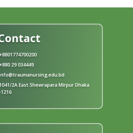
Contact
+8801774700200
+880 29 034449
info@traumanursing.edu.bd
1041/2A East Shewrapara Mirpur Dhaka
-1216