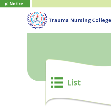
Notice
Trauma Nursing Colleg
List