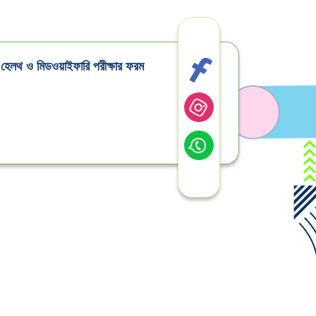
ক হেলথ ও মিডওয়াইফারি পরীক্ষার ফরম