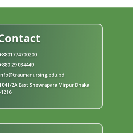
Contact
+8801774700200
+880 29 034449
info@traumanursing.edu.bd
1041/2A East Shewrapara Mirpur Dhaka
-1216