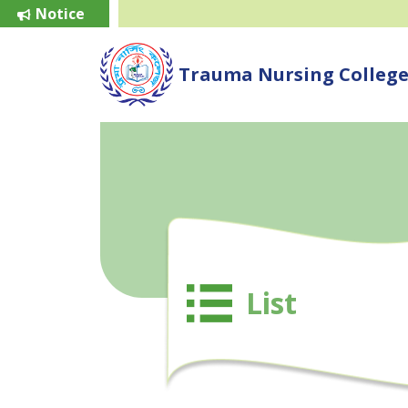
Notice
Trauma Nursing Colleg
List