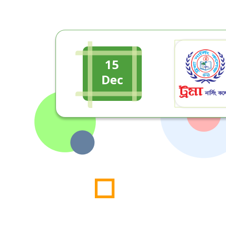
15
Dec