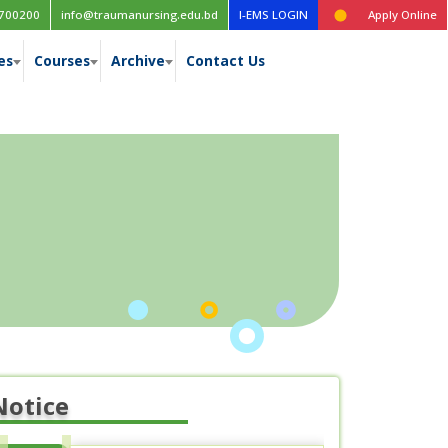
Time table for the 1st year (New Curriculum), 1st, 2nd, 3rd & 4th
700200
info@traumanursing.edu.bd
I-EMS LOGIN
Apply Online
es
Courses
Archive
Contact Us
Notice