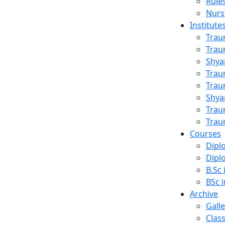
Rule
Nurs
Institute
Trau
Trau
Shya
Trau
ing
Trau
Shya
Trau
Trau
Courses
Dipl
Dipl
B.Sc 
BSc i
Archive
Galle
Clas