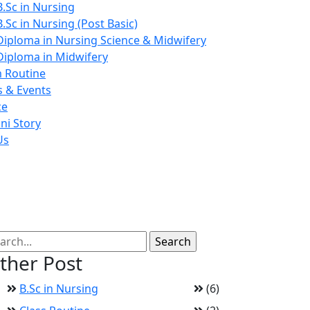
B.Sc in Nursing
B.Sc in Nursing (Post Basic)
Diploma in Nursing Science & Midwifery
Diploma in Midwifery
 Routine
 & Events
ce
ni Story
Us
ther Post
B.Sc in Nursing
(6)