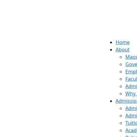
Home
About
Mass
Gove
Empl
Facu
Admi
Why 
Admissi
Admi
Admi
Tuit
Acad