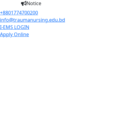
Notice
+8801774700200
info@traumanursing.edu.bd
I-EMS LOGIN
Apply Online