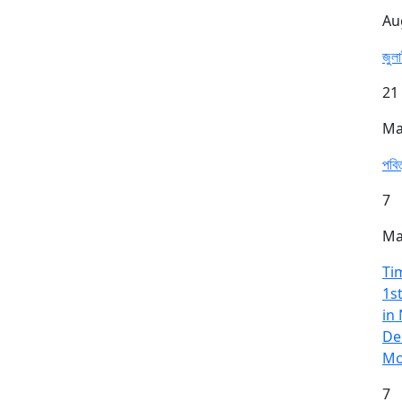
Au
জুল
21
Ma
পবি
7
Ma
Ti
1s
in
De
Mo
7