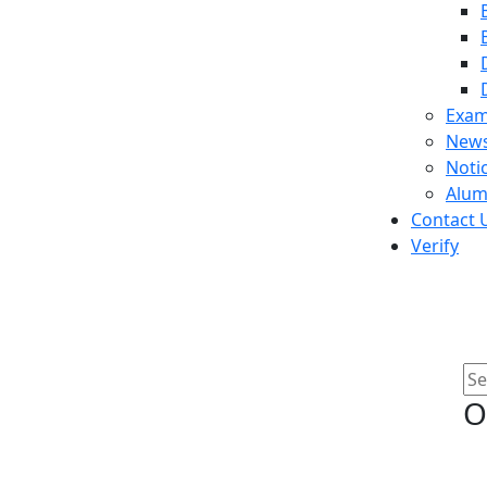
Exam
News
Noti
Alum
Contact 
Verify
O