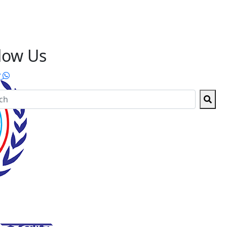
low Us