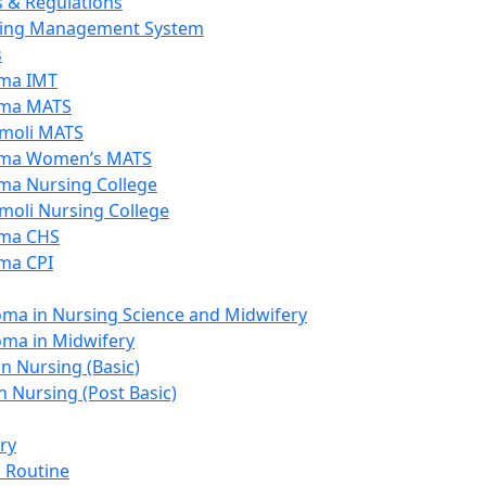
s & Regulations
ing Management System
s
ma IMT
ma MATS
moli MATS
ma Women’s MATS
ma Nursing College
moli Nursing College
ma CHS
ma CPI
oma in Nursing Science and Midwifery
oma in Midwifery
in Nursing (Basic)
n Nursing (Post Basic)
ry
s Routine