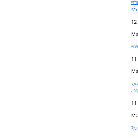
লাইস
Mo
12
Ma
লাইস
11
Ma
২০২৫
নার্স
11
Ma
ঈদু