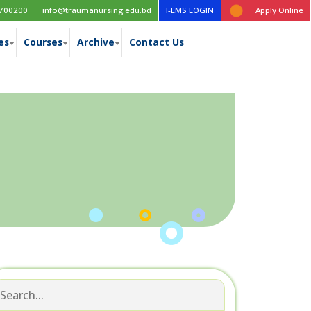
 table for the 1st year (New Curriculum), 1st, 2nd, 3rd & 4th year (Old
700200
info@traumanursing.edu.bd
I-EMS LOGIN
Apply Online
es
Courses
Archive
Contact Us