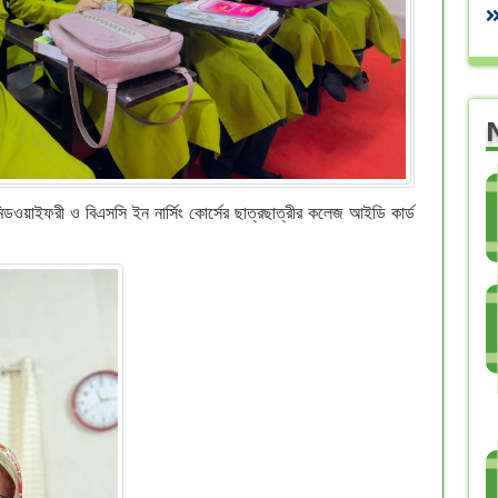
মিডওয়াইফরী ও বিএসসি ইন নার্সিং কোর্সের ছাত্রছাত্রীর কলেজ আইডি কার্ড