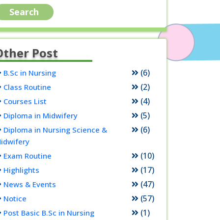
Other Post
(6)
B.Sc in Nursing
(2)
Class Routine
(4)
Courses List
(5)
Diploma in Midwifery
(6)
Diploma in Nursing Science &
idwifery
(10)
Exam Routine
(17)
Highlights
(47)
News & Events
(57)
Notice
(1)
Post Basic B.Sc in Nursing