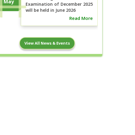
May
Examination of December 2025
will be held in June 2026
Read More
বিএসসি ইন নার্সিং ১ম বর্ষ (নতুন কারিকুলাম), ১ম,
7
View All News & Events
২য়, ৩য় ও ৪র্থ বর্ষ (পুরাতন ...
May
Read More
ছাত্র-ছাত্রী হোস্টেলে অবস্থান ও ক্লাস শুরুর
2
নোটিশ
May
Read More
18
পরীক্ষার নোটিশ, মে- ২০২৬ ইং
Apr
Read More