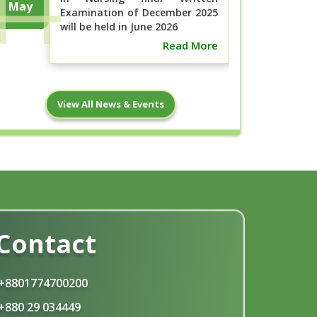
May
Examination of December 2025
will be held in June 2026
Read More
বিএসসি ইন নার্সিং ১ম বর্ষ (নতুন কারিকুলাম), ১ম,
7
View All News & Events
২য়, ৩য় ও ৪র্থ বর্ষ (পুরাতন ...
May
Read More
ছাত্র-ছাত্রী হোস্টেলে অবস্থান ও ক্লাস শুরুর
2
নোটিশ
May
Read More
Contact
18
পরীক্ষার নোটিশ, মে- ২০২৬ ইং
Apr
+8801774700200
Read More
+880 29 034449