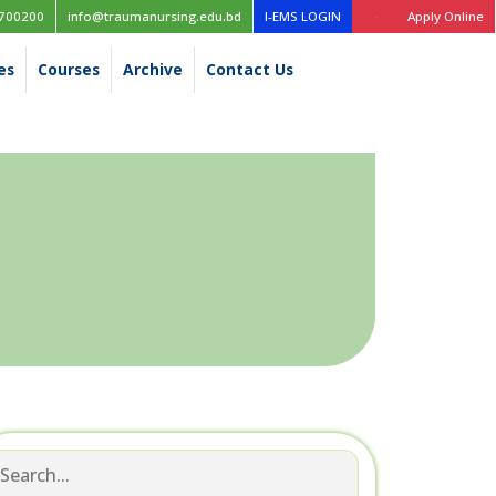
Time table for the 1st year (New Curriculum), 1st, 2nd, 3rd & 4th year 
700200
info@traumanursing.edu.bd
I-EMS LOGIN
Apply Online
es
Courses
Archive
Contact Us