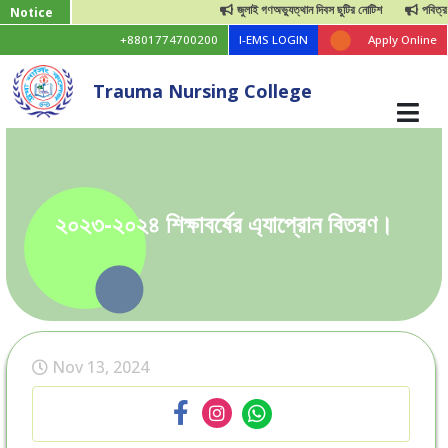
জুলাই গণঅভ্যুত্থান দিবস ছুটির নোটিশ
পবিত্র ঈদুল আয
Notice
+8801774700200
I-EMS LOGIN
Apply Online
Trauma Nursing College
২০২৩-২০২৪ শিক্ষাবর্ষের এ্যাপ্রোন বিতরণ।
Nov 13, 2024