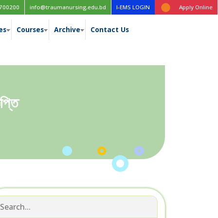
Time table for the 1st year (New Curriculum), 1st, 2nd, 3rd & 4th yea
700200
info@traumanursing.edu.bd
I-EMS LOGIN
Apply Online
es
Courses
Archive
Contact Us
প্তি