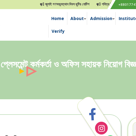
জুলাই গণঅভ্যুত্থান দিবস ছুটির নোটিশ
পবিত্র ঈদুল আযহা ছুটির নোটিশ
+8801774
Home
About
Admission
Institut
e
Verify
প্লেসমেন্ট কর্মকর্তা ও অফিস সহায়ক নিয়োগ বিজ্ঞ