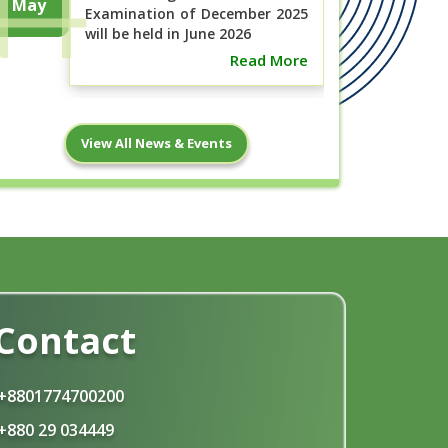
May
Examination of December 2025
will be held in June 2026
Read More
বিএসসি ইন নার্সিং ১ম বর্ষ (নতুন কারিকুলাম), ১ম,
7
View All News & Events
২য়, ৩য় ও ৪র্থ বর্ষ (পুরাতন ...
May
Read More
ছাত্র-ছাত্রী হোস্টেলে অবস্থান ও ক্লাস শুরুর
2
নোটিশ
May
Read More
Contact
18
পরীক্ষার নোটিশ, মে- ২০২৬ ইং
Apr
+8801774700200
Read More
+880 29 034449