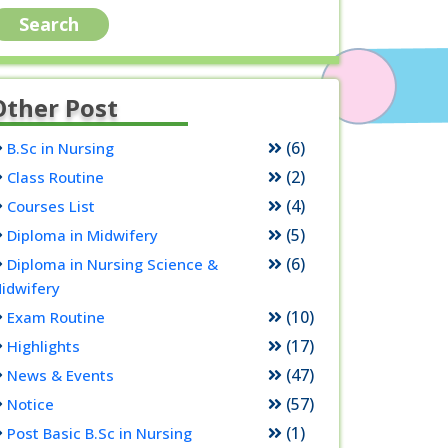
Other Post
(6)
B.Sc in Nursing
(2)
Class Routine
(4)
Courses List
(5)
Diploma in Midwifery
(6)
Diploma in Nursing Science &
idwifery
(10)
Exam Routine
(17)
Highlights
(47)
News & Events
(57)
Notice
(1)
Post Basic B.Sc in Nursing